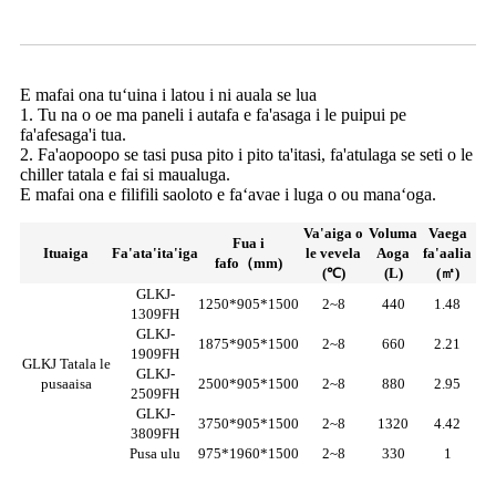
Tatala le Fa'asologa o le Chiller
E mafai ona tuʻuina i latou i ni auala se lua
1. Tu na o oe ma paneli i autafa e fa'asaga i le puipui pe
fa'afesaga'i tua.
2. Fa'aopoopo se tasi pusa pito i pito ta'itasi, fa'atulaga se seti o le
chiller tatala e fai si maualuga.
E mafai ona e filifili saoloto e faʻavae i luga o ou manaʻoga.
Va'aiga o
Voluma
Vaega
Fua i
Ituaiga
Fa'ata'ita'iga
le vevela
Aoga
fa'aalia
fafo（mm)
(℃)
(L)
(㎡)
GLKJ-
1250*905*1500
2~8
440
1.48
1309FH
GLKJ-
1875*905*1500
2~8
660
2.21
1909FH
GLKJ Tatala le
GLKJ-
pusaaisa
2500*905*1500
2~8
880
2.95
2509FH
GLKJ-
3750*905*1500
2~8
1320
4.42
3809FH
Pusa ulu
975*1960*1500
2~8
330
1