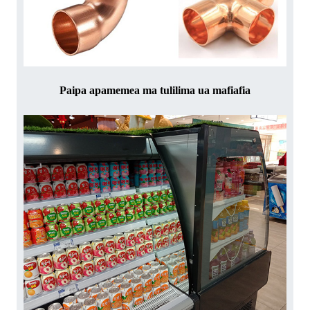
Paipa apamemea ma tulilima ua mafiafia