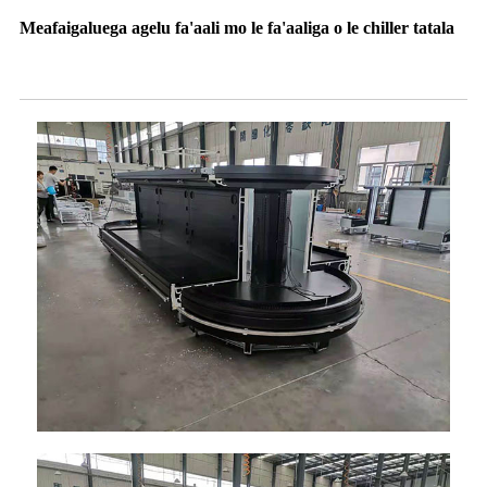
Meafaigaluega agelu fa'aali mo le fa'aaliga o le chiller tatala
Isi Ata o le Show Open Chiller