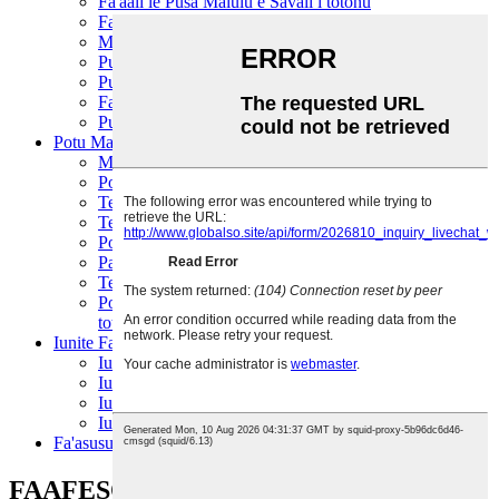
Fa'aali le Pusa Malulu e Savali i totonu
Fa'atautau o Aano o Manu Fou
Malulu Fa'asa'o Faitoto'a Tioata
Pusa'aisa Fa'asa'o Faitoto'a Tioata
Pusa'aisa o le Motu
Faleaisa Tatala e Tele Fogāfale
Pusaaisa Fa'aaliga Fa'alauiloa
Potu Malulu/Teuina
Mea e Fa'amālūlū ai le Ea
Potu Teuina Malulu o le Koneteina
Teuina o Fualaau 'aina ma Fuala'au 'aina
Teuina o Aano o Manu
Potu Teuina Malulu Feavea'i
Panela PU
Teuina o Mea'ai Fa'asao
Potu e teu ai mea malulu e fa'aalia ai le savalivali i
totonu
Iunite Fa'aputu
Iunite Fa'aputu Piston Fa'atasi
Iunite Fa'aputuga Sikulima
Iunite Fa'aputuga Fa'ase'e
Iunite Fa'aputuga Semi-hermetic
Fa'asusu Fa'apuna
FAAFESOOTAI MATOU