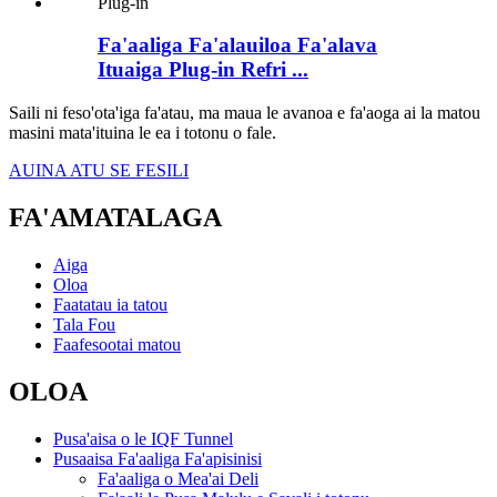
Fa'aaliga Fa'alauiloa Fa'alava
Ituaiga Plug-in Refri ...
Saili ni feso'ota'iga fa'atau, ma maua le avanoa e fa'aoga ai la matou
masini mata'ituina le ea i totonu o fale.
AUINA ATU SE FESILI
FA'AMATALAGA
Aiga
Oloa
Faatatau ia tatou
Tala Fou
Faafesootai matou
OLOA
Pusa'aisa o le IQF Tunnel
Pusaaisa Fa'aaliga Fa'apisinisi
Fa'aaliga o Mea'ai Deli