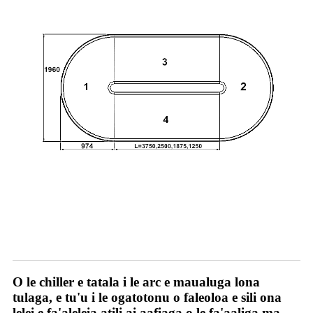
O Matou Penefiti
O le chiller e tatala i le arc e maualuga lona
tulaga, e tu'u i le ogatotonu o faleoloa e sili ona
lelei e fa'aleleia atili ai aafiaga o le fa'aaliga ma