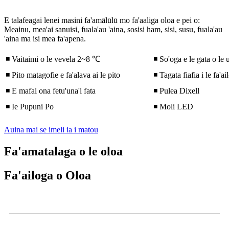
E talafeagai lenei masini fa'amālūlū mo fa'aaliga oloa e pei o:
Meainu, mea'ai sanuisi, fuala'au 'aina, sosisi ham, sisi, susu, fuala'au
'aina ma isi mea fa'apena.
◾ Vaitaimi o le vevela 2~8 ℃
◾ So'oga e le gata o le 
◾ Pito matagofie e fa'alava ai le pito
◾ Tagata fiafia i le f
◾ E mafai ona fetu'una'i fata
◾ Pulea Dixell
◾ Ie Pupuni Po
◾ Moli LED
Auina mai se imeli ia i matou
Fa'amatalaga o le oloa
Fa'ailoga o Oloa
Vitio