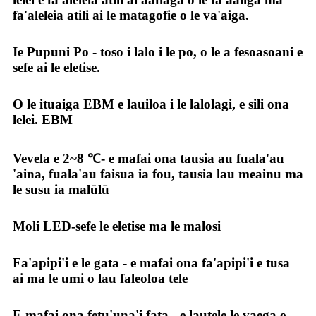
fa'aleleia atili ai le matagofie o le va'aiga.
Ie Pupuni Po - toso i lalo i le po, o le a fesoasoani e
sefe ai le eletise.
O le ituaiga EBM e lauiloa i le lalolagi, e sili ona
lelei. EBM
Vevela e 2~8 ℃- e mafai ona tausia au fuala'au
'aina, fuala'au faisua ia fou, tausia lau meainu ma
le susu ia malūlū
Moli LED-sefe le eletise ma le malosi
Fa'apipi'i e le gata - e mafai ona fa'apipi'i e tusa
ai ma le umi o lau faleoloa tele
E mafai ona fetu'una'i fata - e lautele le vaega e