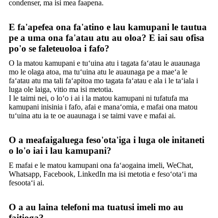
condenser, ma isi mea faapena.
E fa'apefea ona fa'atino e lau kamupani le tautua
pe a uma ona fa'atau atu au oloa? E iai sau ofisa
po'o se faleteuoloa i fafo?
O la matou kamupani e tuʻuina atu i tagata faʻatau le auaunaga
mo le olaga atoa, ma tuʻuina atu le auaunaga pe a maeʻa le
faʻatau atu ma tali faʻapitoa mo tagata faʻatau e ala i le taʻiala i
luga ole laiga, vitio ma isi metotia.
I le taimi nei, o loʻo i ai i la matou kamupani ni tufatufa ma
kamupani inisinia i fafo, afai e manaʻomia, e mafai ona matou
tuʻuina atu ia te oe auaunaga i se taimi vave e mafai ai.
O a meafaigaluega feso'ota'iga i luga ole initaneti
o lo'o iai i lau kamupani?
E mafai e le matou kamupani ona faʻaogaina imeli, WeChat,
Whatsapp, Facebook, LinkedIn ma isi metotia e fesoʻotaʻi ma
fesootaʻi ai.
O a au laina telefoni ma tuatusi imeli mo au
faitioga?