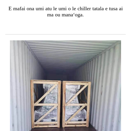
E mafai ona umi atu le umi o le chiller tatala e tusa ai
ma ou manaʻoga.
Afifiina ma Felauaiga