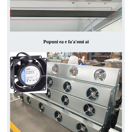
Pupuni ea e fa'a'omi ai