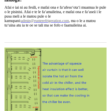
Afai e iai ni au fesili, e mafai ona e faʻafesoʻotaʻi muamua le pule
o le pisinisi. Afai e te le faʻamalieina, e mafai ona e faʻaseā i le
pusa meli a le matou pule o le
kamupani:
admin@runterefrigeration.com
, ma o le a matou
tuʻuina atu ia te oe se tali ma se fofo e faamalieina ai.
Pupuni ea e fa'a'omi ai