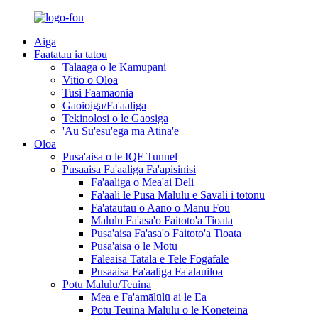
Aiga
Faatatau ia tatou
Talaaga o le Kamupani
Vitio o Oloa
Tusi Faamaonia
Gaoioiga/Fa'aaliga
Tekinolosi o le Gaosiga
'Au Su'esu'ega ma Atina'e
Oloa
Pusa'aisa o le IQF Tunnel
Pusaaisa Fa'aaliga Fa'apisinisi
Fa'aaliga o Mea'ai Deli
Fa'aali le Pusa Malulu e Savali i totonu
Fa'atautau o Aano o Manu Fou
Malulu Fa'asa'o Faitoto'a Tioata
Pusa'aisa Fa'asa'o Faitoto'a Tioata
Pusa'aisa o le Motu
Faleaisa Tatala e Tele Fogāfale
Pusaaisa Fa'aaliga Fa'alauiloa
Potu Malulu/Teuina
Mea e Fa'amālūlū ai le Ea
Potu Teuina Malulu o le Koneteina