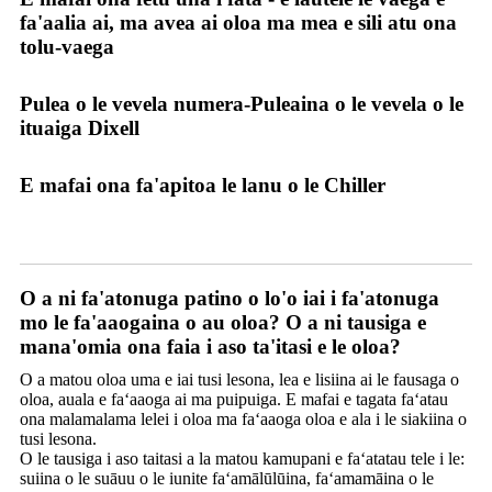
fa'aalia ai, ma avea ai oloa ma mea e sili atu ona
tolu-vaega
Pulea o le vevela numera-Puleaina o le vevela o le
ituaiga Dixell
E mafai ona fa'apitoa le lanu o le Chiller
Auaunaga
O a ni fa'atonuga patino o lo'o iai i fa'atonuga
mo le fa'aaogaina o au oloa? O a ni tausiga e
mana'omia ona faia i aso ta'itasi e le oloa?
O a matou oloa uma e iai tusi lesona, lea e lisiina ai le fausaga o
oloa, auala e faʻaaoga ai ma puipuiga. E mafai e tagata faʻatau
ona malamalama lelei i oloa ma faʻaaoga oloa e ala i le siakiina o
tusi lesona.
O le tausiga i aso taitasi a la matou kamupani e faʻatatau tele i le:
suiina o le suāuu o le iunite faʻamālūlūina, faʻamamāina o le