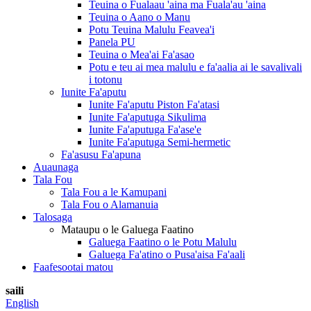
Teuina o Fualaau 'aina ma Fuala'au 'aina
Teuina o Aano o Manu
Potu Teuina Malulu Feavea'i
Panela PU
Teuina o Mea'ai Fa'asao
Potu e teu ai mea malulu e fa'aalia ai le savalivali
i totonu
Iunite Fa'aputu
Iunite Fa'aputu Piston Fa'atasi
Iunite Fa'aputuga Sikulima
Iunite Fa'aputuga Fa'ase'e
Iunite Fa'aputuga Semi-hermetic
Fa'asusu Fa'apuna
Auaunaga
Tala Fou
Tala Fou a le Kamupani
Tala Fou o Alamanuia
Talosaga
Mataupu o le Galuega Faatino
Galuega Faatino o le Potu Malulu
Galuega Fa'atino o Pusa'aisa Fa'aali
Faafesootai matou
saili
English