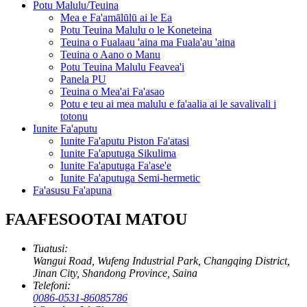
Potu Malulu/Teuina
Mea e Fa'amālūlū ai le Ea
Potu Teuina Malulu o le Koneteina
Teuina o Fualaau 'aina ma Fuala'au 'aina
Teuina o Aano o Manu
Potu Teuina Malulu Feavea'i
Panela PU
Teuina o Mea'ai Fa'asao
Potu e teu ai mea malulu e fa'aalia ai le savalivali i
totonu
Iunite Fa'aputu
Iunite Fa'aputu Piston Fa'atasi
Iunite Fa'aputuga Sikulima
Iunite Fa'aputuga Fa'ase'e
Iunite Fa'aputuga Semi-hermetic
Fa'asusu Fa'apuna
FAAFESOOTAI MATOU
Tuatusi:
Wangui Road, Wufeng Industrial Park, Changqing District,
Jinan City, Shandong Province, Saina
Telefoni:
0086-0531-86085786