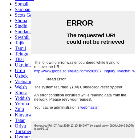
Somali
Samoan
Scots Gaelic
Shona
Sindhi
Sundanese
Swahili
Tajik
Tamil
Telugu
Thai
Ukrainian
Urdu
Uzbek
Vietnamese
Welsh
Xhosa
Yiddish
Yoruba
Zulu
Kinyarwanda
Tatar
Oriya
Turkmen
Uyghur