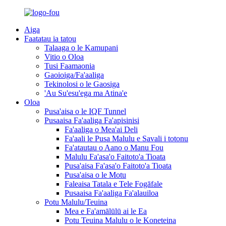
Aiga
Faatatau ia tatou
Talaaga o le Kamupani
Vitio o Oloa
Tusi Faamaonia
Gaoioiga/Fa'aaliga
Tekinolosi o le Gaosiga
'Au Su'esu'ega ma Atina'e
Oloa
Pusa'aisa o le IQF Tunnel
Pusaaisa Fa'aaliga Fa'apisinisi
Fa'aaliga o Mea'ai Deli
Fa'aali le Pusa Malulu e Savali i totonu
Fa'atautau o Aano o Manu Fou
Malulu Fa'asa'o Faitoto'a Tioata
Pusa'aisa Fa'asa'o Faitoto'a Tioata
Pusa'aisa o le Motu
Faleaisa Tatala e Tele Fogāfale
Pusaaisa Fa'aaliga Fa'alauiloa
Potu Malulu/Teuina
Mea e Fa'amālūlū ai le Ea
Potu Teuina Malulu o le Koneteina