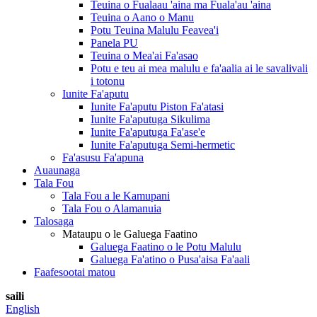
Teuina o Fualaau 'aina ma Fuala'au 'aina
Teuina o Aano o Manu
Potu Teuina Malulu Feavea'i
Panela PU
Teuina o Mea'ai Fa'asao
Potu e teu ai mea malulu e fa'aalia ai le savalivali
i totonu
Iunite Fa'aputu
Iunite Fa'aputu Piston Fa'atasi
Iunite Fa'aputuga Sikulima
Iunite Fa'aputuga Fa'ase'e
Iunite Fa'aputuga Semi-hermetic
Fa'asusu Fa'apuna
Auaunaga
Tala Fou
Tala Fou a le Kamupani
Tala Fou o Alamanuia
Talosaga
Mataupu o le Galuega Faatino
Galuega Faatino o le Potu Malulu
Galuega Fa'atino o Pusa'aisa Fa'aali
Faafesootai matou
saili
English