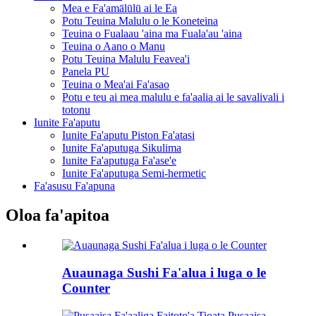
Mea e Fa'amālūlū ai le Ea
Potu Teuina Malulu o le Koneteina
Teuina o Fualaau 'aina ma Fuala'au 'aina
Teuina o Aano o Manu
Potu Teuina Malulu Feavea'i
Panela PU
Teuina o Mea'ai Fa'asao
Potu e teu ai mea malulu e fa'aalia ai le savalivali i
totonu
Iunite Fa'aputu
Iunite Fa'aputu Piston Fa'atasi
Iunite Fa'aputuga Sikulima
Iunite Fa'aputuga Fa'ase'e
Iunite Fa'aputuga Semi-hermetic
Fa'asusu Fa'apuna
Oloa fa'apitoa
Auaunaga Sushi Fa'alua i luga o le
Counter