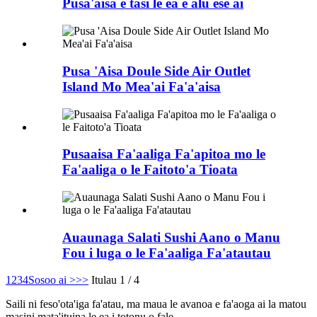
Pusa'aisa e tasi le ea e alu ese ai
Pusa 'Aisa Doule Side Air Outlet
Island Mo Mea'ai Fa'a'aisa
Pusaaisa Fa'aaliga Fa'apitoa mo le
Fa'aaliga o le Faitoto'a Tioata
Auaunaga Salati Sushi Aano o Manu
Fou i luga o le Fa'aaliga Fa'atautau
1
2
3
4
Sosoo ai >
>>
Itulau 1 / 4
Saili ni feso'ota'iga fa'atau, ma maua le avanoa e fa'aoga ai la matou
masini mata'ituina le ea i totonu o fale.