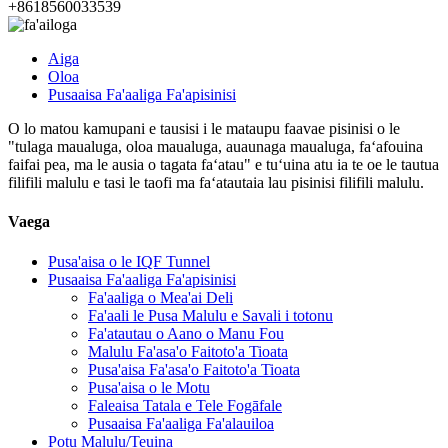
+8618560033539
Aiga
Oloa
Pusaaisa Fa'aaliga Fa'apisinisi
O lo matou kamupani e tausisi i le mataupu faavae pisinisi o le
"tulaga maualuga, oloa maualuga, auaunaga maualuga, faʻafouina
faifai pea, ma le ausia o tagata faʻatau" e tuʻuina atu ia te oe le tautua
filifili malulu e tasi le taofi ma faʻatautaia lau pisinisi filifili malulu.
Vaega
Pusa'aisa o le IQF Tunnel
Pusaaisa Fa'aaliga Fa'apisinisi
Fa'aaliga o Mea'ai Deli
Fa'aali le Pusa Malulu e Savali i totonu
Fa'atautau o Aano o Manu Fou
Malulu Fa'asa'o Faitoto'a Tioata
Pusa'aisa Fa'asa'o Faitoto'a Tioata
Pusa'aisa o le Motu
Faleaisa Tatala e Tele Fogāfale
Pusaaisa Fa'aaliga Fa'alauiloa
Potu Malulu/Teuina