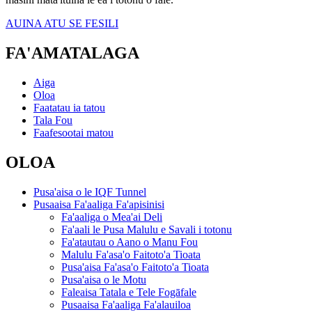
AUINA ATU SE FESILI
FA'AMATALAGA
Aiga
Oloa
Faatatau ia tatou
Tala Fou
Faafesootai matou
OLOA
Pusa'aisa o le IQF Tunnel
Pusaaisa Fa'aaliga Fa'apisinisi
Fa'aaliga o Mea'ai Deli
Fa'aali le Pusa Malulu e Savali i totonu
Fa'atautau o Aano o Manu Fou
Malulu Fa'asa'o Faitoto'a Tioata
Pusa'aisa Fa'asa'o Faitoto'a Tioata
Pusa'aisa o le Motu
Faleaisa Tatala e Tele Fogāfale
Pusaaisa Fa'aaliga Fa'alauiloa