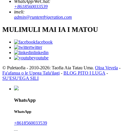
WhatsApp/WeChat:
+8618560033539
imeli:
admin@runterefrigeration.com
MULIMULI MAI IA I MATOU
facebook
twitter
linkedin
youtube
© Puletaofia - 2010-2026: Taofia Aia Tatau Uma.
Oloa Vevela
-
Fa'afanua o le Upega Tafa'ilagi
-
BLOG PITO I LUGA
-
SU'ESU'EGA SILI
WhatsApp
WhatsApp
+8618560033539