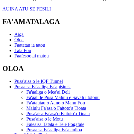
AUINA ATU SE FESILI
FA'AMATALAGA
Aiga
Oloa
Faatatau ia tatou
Tala Fou
Faafesootai matou
OLOA
Pusa'aisa o le IQF Tunnel
Pusaaisa Fa'aaliga Fa'apisinisi
Fa'aaliga o Mea'ai Deli
Fa'aali le Pusa Malulu e Savali i totonu
Fa'atautau o Aano o Manu Fou
Malulu Fa'asa'o Faitoto'a Tioata
Pusa'aisa Fa'asa'o Faitoto'a Tioata
Pusa'aisa o le Motu
Faleaisa Tatala e Tele Fogāfale
Pusaaisa Fa'aaliga Fa'alauiloa