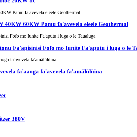
nobloc 20KW dc
KW 40KW 60KW Pamu fa'avevela eleele Geothermal
u Fa'apisinisi Fofo mo Iunite Fa'aputu i luga o le 
 vevela fa'aaoga fa'avevela fa'amālūlūina
zer
itzer 380V