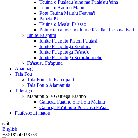
Teuina o Fualaau 'aina ma Fuala'au 'aina
Teuina o Aano o Manu
Potu Teuina Malulu Feavea'i
Panela PU
Teuina o Mea'ai Fa'asao
Potu e teu ai mea malulu e fa'aalia ai le savalivali i
Iunite Fa'aputu
Iunite Fa'aputu Piston Fa'atasi
Iunite Fa'aputuga Sikulima
Iunite Fa'aputuga Fa'ase'e
Iunite Fa'aputuga Semi-hermetic
Fa'asusu Fa'apuna
Auaunaga
Tala Fou
Tala Fou a le Kamupani
Tala Fou o Alamanuia
Talosaga
Mataupu o le Galuega Faatino
Galuega Faatino o le Potu Malulu
Galuega Fa'atino o Pusa'aisa Fa'aali
Faafesootai matou
saili
English
+8618560033539