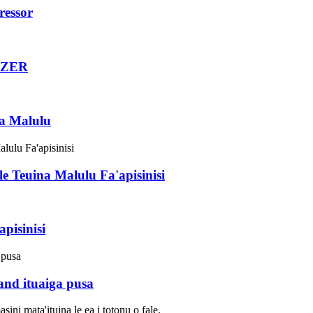
ressor
ITZER
na Malulu
le Teuina Malulu Fa'apisinisi
pisinisi
land ituaiga pusa
sini mata'ituina le ea i totonu o fale.