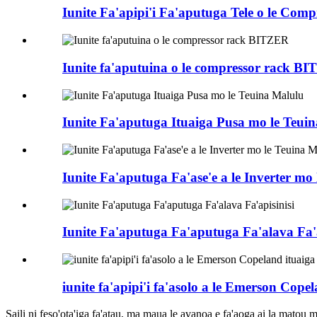
Iunite Fa'apipi'i Fa'aputuga Tele o le Comp
Iunite fa'aputuina o le compressor rack B
Iunite Fa'aputuga Ituaiga Pusa mo le Teui
Iunite Fa'aputuga Fa'ase'e a le Inverter mo 
Iunite Fa'aputuga Fa'aputuga Fa'alava Fa'a
iunite fa'apipi'i fa'asolo a le Emerson Cope
Saili ni feso'ota'iga fa'atau, ma maua le avanoa e fa'aoga ai la matou ma