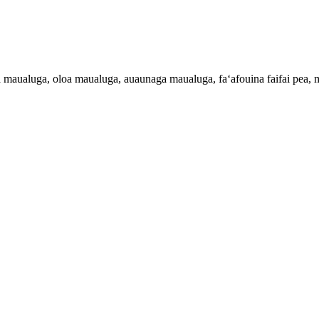
 maualuga, oloa maualuga, auaunaga maualuga, faʻafouina faifai pea, ma le 