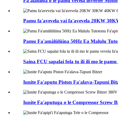
Fa'alauiloa o le pamu vevela inverter Mo
Pamu fa'avevela vai fa'avevela 20KW 30
Pamu Fa'amālūlūina 50Hz Ea Malulu Tutoton
Saina FCU sapalai fola tu ili ili mo le pamu
Iunite Fa'aputu Piston Fa'alava-Tapuni Bit
Iunite Fa'aputuga o le Compressor Screw B