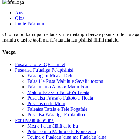
Aiga
Oloa
Iunite Fa'aputu
O lo matou kamupani e tausisi i le mataupu faavae pisinisi o le "tulaga
malulu e tasi le taofi ma faʻatautaia lau pisinisi filifili malulu.
Vaega
Pusa'aisa o le IQF Tunnel
Pusaaisa Fa'aaliga Fa'apisinisi
Fa'aaliga o Mea'ai Deli
Fa'aali le Pusa Malulu e Savali i totonu
Fa'atautau o Aano o Manu Fou
Malulu Fa'asa'o Faitoto'a Tioata
Pusa'aisa Fa'asa'o Faitoto'a Tioata
Pusa'aisa o le Motu
Faleaisa Tatala e Tele Fogāfale
Pusaaisa Fa'aaliga Fa'alauiloa
Potu Malulu/Teuina
Mea e Fa'amālūlū ai le Ea
Potu Teuina Malulu o le Koneteina
Teuina o Fualaau 'aina ma Fuala'au 'aina