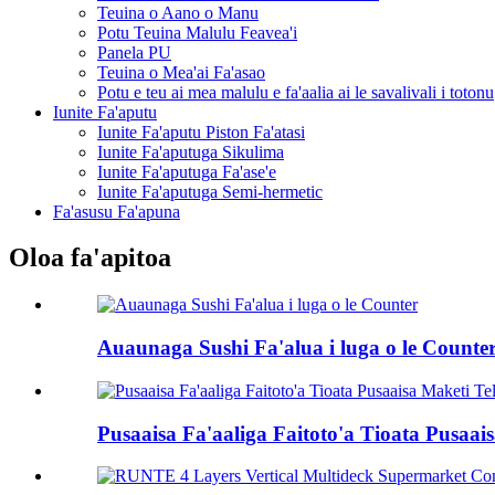
Teuina o Aano o Manu
Potu Teuina Malulu Feavea'i
Panela PU
Teuina o Mea'ai Fa'asao
Potu e teu ai mea malulu e fa'aalia ai le savalivali i totonu
Iunite Fa'aputu
Iunite Fa'aputu Piston Fa'atasi
Iunite Fa'aputuga Sikulima
Iunite Fa'aputuga Fa'ase'e
Iunite Fa'aputuga Semi-hermetic
Fa'asusu Fa'apuna
Oloa fa'apitoa
Auaunaga Sushi Fa'alua i luga o le Counte
Pusaaisa Fa'aaliga Faitoto'a Tioata Pusaai