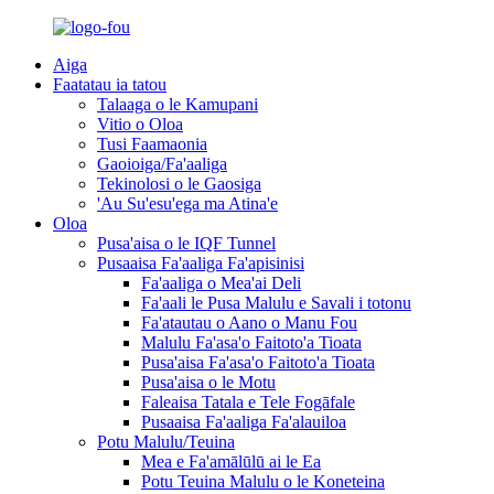
Aiga
Faatatau ia tatou
Talaaga o le Kamupani
Vitio o Oloa
Tusi Faamaonia
Gaoioiga/Fa'aaliga
Tekinolosi o le Gaosiga
'Au Su'esu'ega ma Atina'e
Oloa
Pusa'aisa o le IQF Tunnel
Pusaaisa Fa'aaliga Fa'apisinisi
Fa'aaliga o Mea'ai Deli
Fa'aali le Pusa Malulu e Savali i totonu
Fa'atautau o Aano o Manu Fou
Malulu Fa'asa'o Faitoto'a Tioata
Pusa'aisa Fa'asa'o Faitoto'a Tioata
Pusa'aisa o le Motu
Faleaisa Tatala e Tele Fogāfale
Pusaaisa Fa'aaliga Fa'alauiloa
Potu Malulu/Teuina
Mea e Fa'amālūlū ai le Ea
Potu Teuina Malulu o le Koneteina