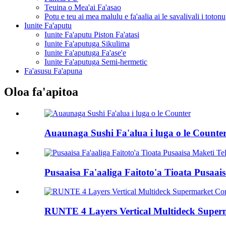
Teuina o Mea'ai Fa'asao
Potu e teu ai mea malulu e fa'aalia ai le savalivali i totonu
Iunite Fa'aputu
Iunite Fa'aputu Piston Fa'atasi
Iunite Fa'aputuga Sikulima
Iunite Fa'aputuga Fa'ase'e
Iunite Fa'aputuga Semi-hermetic
Fa'asusu Fa'apuna
Oloa fa'apitoa
Auaunaga Sushi Fa'alua i luga o le Counte
Pusaaisa Fa'aaliga Faitoto'a Tioata Pusaai
RUNTE 4 Layers Vertical Multideck Super