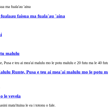
 fualaau faisua ma fuala'au 'aina
i
otu malulu
ulu Runte, Pusa e teu ai mea'ai malulu mo le potu mal
o le vevela
sini mata'ituina le ea i totonu o fale.