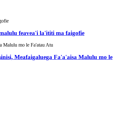
lulu feavea'i la'ititi ma faigofie
nisi, Meafaigaluega Fa'a'aisa Malulu mo le