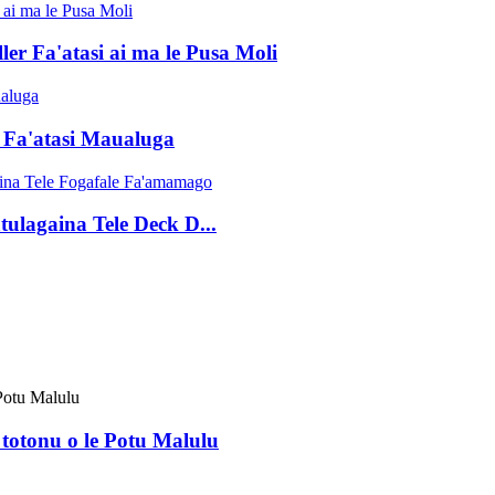
er Fa'atasi ai ma le Pusa Moli
 Fa'atasi Maualuga
ulagaina Tele Deck D...
 totonu o le Potu Malulu