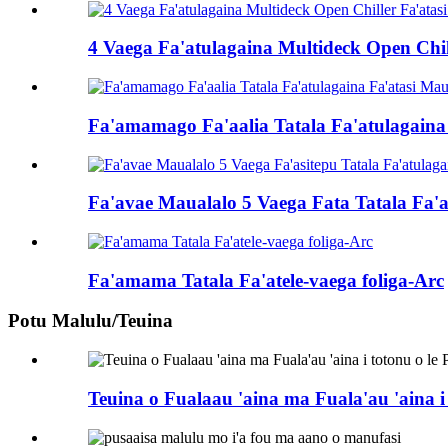
4 Vaega Fa'atulagaina Multideck Open Chill
Fa'amamago Fa'aalia Tatala Fa'atulagaina
Fa'avae Maualalo 5 Vaega Fata Tatala Fa'at
Fa'amama Tatala Fa'atele-vaega foliga-Arc
Potu Malulu/Teuina
Teuina o Fualaau 'aina ma Fuala'au 'aina i