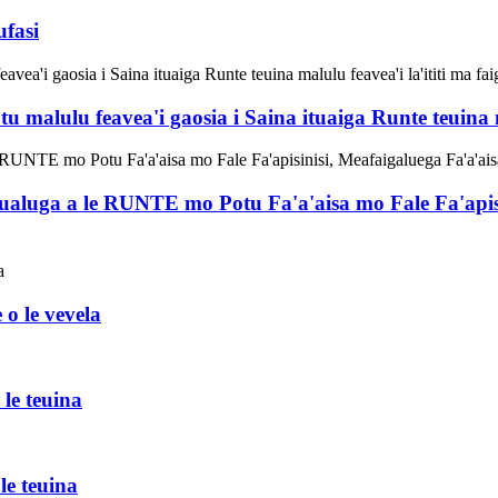
fasi
u malulu feavea'i gaosia i Saina ituaiga Runte teuina ma
ualuga a le RUNTE mo Potu Fa'a'aisa mo Fale Fa'apisi
o le vevela
 le teuina
le teuina