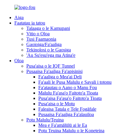
Aiga
Faatatau ia tatou
Talaaga o le Kamupani
Vitio o Oloa
Tusi Faamaonia
Gaoioiga/Fa'aaliga
Tekinolosi o le Gaosiga
'Au Su'esu'ega ma Atina'e
Oloa
Pusa'aisa o le IQF Tunnel
Pusaaisa Fa'aaliga Fa'apisinisi
Fa'aaliga o Mea'ai Deli
Fa'aali le Pusa Malulu e Savali i totonu
Fa'atautau o Aano o Manu Fou
Malulu Fa'asa'o Faitoto'a Tioata
Pusa'aisa Fa'asa'o Faitoto'a Tioata
Pusa'aisa o le Motu
Faleaisa Tatala e Tele Fogāfale
Pusaaisa Fa'aaliga Fa'alauiloa
Potu Malulu/Teuina
Mea e Fa'amālūlū ai le Ea
Potu Teuina Malulu o le Koneteina