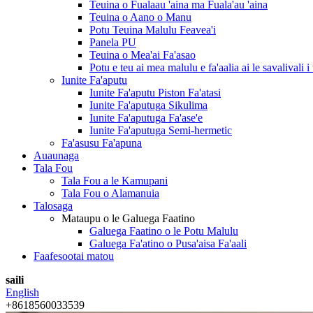
Teuina o Fualaau 'aina ma Fuala'au 'aina
Teuina o Aano o Manu
Potu Teuina Malulu Feavea'i
Panela PU
Teuina o Mea'ai Fa'asao
Potu e teu ai mea malulu e fa'aalia ai le savalivali i
Iunite Fa'aputu
Iunite Fa'aputu Piston Fa'atasi
Iunite Fa'aputuga Sikulima
Iunite Fa'aputuga Fa'ase'e
Iunite Fa'aputuga Semi-hermetic
Fa'asusu Fa'apuna
Auaunaga
Tala Fou
Tala Fou a le Kamupani
Tala Fou o Alamanuia
Talosaga
Mataupu o le Galuega Faatino
Galuega Faatino o le Potu Malulu
Galuega Fa'atino o Pusa'aisa Fa'aali
Faafesootai matou
saili
English
+8618560033539