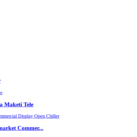
r
sa Maketi Tele
market Commer...