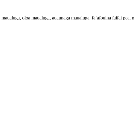
 maualuga, oloa maualuga, auaunaga maualuga, faʻafouina faifai pea, ma le 