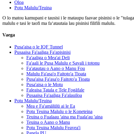
Oloa
Potu Malulu/Teuina
O lo matou kamupani e tausisi i le mataupu faavae pisinisi o le "tulaga
malulu e tasi le taofi ma faʻatautaia lau pisinisi filifili malulu.
Vaega
Pusa'aisa o le IQF Tunnel
Pusaaisa Fa'aaliga Fa'apisinisi
Fa'aaliga o Mea'ai Deli
Fa'aali le Pusa Malulu e Savali i totonu
Fa'atautau o Aano o Manu Fou
Malulu Fa'asa'o Faitoto'a Tioata
Pusa'aisa Fa'asa'o Faitoto'a Tioata
Pusa'aisa o le Motu
Faleaisa Tatala e Tele Fogāfale
Pusaaisa Fa'aaliga Fa'alauiloa
Potu Malulu/Teuina
Mea e Fa'amālūlū ai le Ea
Potu Teuina Malulu o le Koneteina
Teuina o Fualaau 'aina ma Fuala'au 'aina
Teuina o Aano o Manu
Potu Teuina Malulu Feavea'i
Panela PU