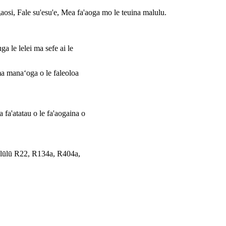
aosi, Fale su'esu'e, Mea fa'aoga mo le teuina malulu.
 le lelei ma sefe ai le
i ma manaʻoga o le faleoloa
 fa'atatau o le fa'aogaina o
mālūlū R22, R134a, R404a,