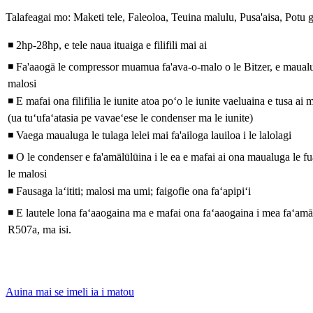
Talafeagai mo: Maketi tele, Faleoloa, Teuina malulu, Pusa'aisa, Potu g
◾ 2hp-28hp, e tele naua ituaiga e filifili mai ai
◾ Fa'aaogā le compressor muamua fa'ava-o-malo o le Bitzer, e maualuga
malosi
◾ E mafai ona filifilia le iunite atoa poʻo le iunite vaeluaina e tusa a
(ua tuʻufaʻatasia pe vavaeʻese le condenser ma le iunite)
◾ Vaega maualuga le tulaga lelei mai fa'ailoga lauiloa i le lalolagi
◾ O le condenser e fa'amālūlūina i le ea e mafai ai ona maualuga le fua
le malosi
◾ Fausaga laʻititi; malosi ma umi; faigofie ona faʻapipiʻi
◾ E lautele lona faʻaaogaina ma e mafai ona faʻaaogaina i mea faʻa
R507a, ma isi.
Auina mai se imeli ia i matou