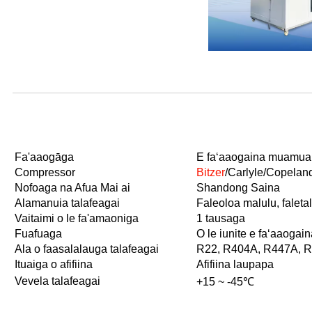
Fa'amatalaga o Oloa
Fa'aaogāga
E faʻaaogaina muamua i
Compressor
Bitzer
/Carlyle/Copeland
Nofoaga na Afua Mai ai
Shandong Saina
Alamanuia talafeagai
Faleoloa malulu, faletal
Vaitaimi o le fa'amaoniga
1 tausaga
Fuafuaga
O le iunite e faʻaaogaina
Ala o faasalalauga talafeagai
R22, R404A, R447A, R4
Ituaiga o afifiina
Afifiina laupapa
Vevela talafeagai
+15 ~ -45℃