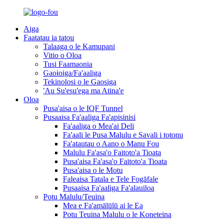
Aiga
Faatatau ia tatou
Talaaga o le Kamupani
Vitio o Oloa
Tusi Faamaonia
Gaoioiga/Fa'aaliga
Tekinolosi o le Gaosiga
'Au Su'esu'ega ma Atina'e
Oloa
Pusa'aisa o le IQF Tunnel
Pusaaisa Fa'aaliga Fa'apisinisi
Fa'aaliga o Mea'ai Deli
Fa'aali le Pusa Malulu e Savali i totonu
Fa'atautau o Aano o Manu Fou
Malulu Fa'asa'o Faitoto'a Tioata
Pusa'aisa Fa'asa'o Faitoto'a Tioata
Pusa'aisa o le Motu
Faleaisa Tatala e Tele Fogāfale
Pusaaisa Fa'aaliga Fa'alauiloa
Potu Malulu/Teuina
Mea e Fa'amālūlū ai le Ea
Potu Teuina Malulu o le Koneteina