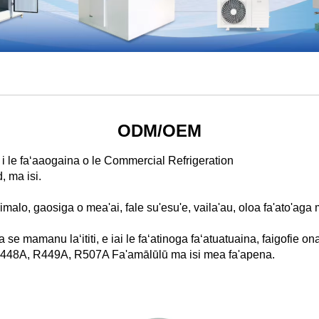
ODM/OEM
 le faʻaaogaina o le Commercial Refrigeration
, ma isi.
imalo, gaosiga o mea'ai, fale su'esu'e, vaila'au, oloa fa'ato'aga 
 se mamanu laʻititi, e iai le faʻatinoga faʻatuatuaina, faigofie on
48A, R449A, R507A Fa'amālūlū ma isi mea fa'apena.