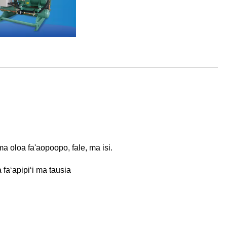
ma oloa fa'aopoopo, fale, ma isi.
a faʻapipiʻi ma tausia