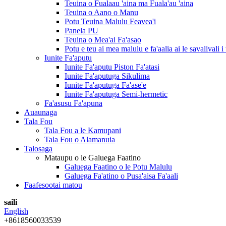
Teuina o Fualaau 'aina ma Fuala'au 'aina
Teuina o Aano o Manu
Potu Teuina Malulu Feavea'i
Panela PU
Teuina o Mea'ai Fa'asao
Potu e teu ai mea malulu e fa'aalia ai le savalivali i
Iunite Fa'aputu
Iunite Fa'aputu Piston Fa'atasi
Iunite Fa'aputuga Sikulima
Iunite Fa'aputuga Fa'ase'e
Iunite Fa'aputuga Semi-hermetic
Fa'asusu Fa'apuna
Auaunaga
Tala Fou
Tala Fou a le Kamupani
Tala Fou o Alamanuia
Talosaga
Mataupu o le Galuega Faatino
Galuega Faatino o le Potu Malulu
Galuega Fa'atino o Pusa'aisa Fa'aali
Faafesootai matou
saili
English
+8618560033539