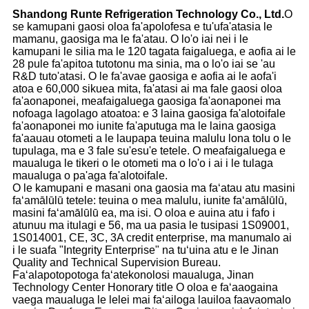
Shandong Runte Refrigeration Technology Co., Ltd.
O
se kamupani gaosi oloa fa'apolofesa e tu'ufa'atasia le
mamanu, gaosiga ma le fa'atau. O lo'o iai nei i le
kamupani le silia ma le 120 tagata faigaluega, e aofia ai le
28 pule fa'apitoa tutotonu ma sinia, ma o lo'o iai se 'au
R&D tuto'atasi. O le fa'avae gaosiga e aofia ai le aofa'i
atoa e 60,000 sikuea mita, fa'atasi ai ma fale gaosi oloa
fa'aonaponei, meafaigaluega gaosiga fa'aonaponei ma
nofoaga lagolago atoatoa: e 3 laina gaosiga fa'alotoifale
fa'aonaponei mo iunite fa'aputuga ma le laina gaosiga
fa'aauau otometi a le laupapa teuina malulu lona tolu o le
tupulaga, ma e 3 fale su'esu'e tetele. O meafaigaluega e
maualuga le tikeri o le otometi ma o lo'o i ai i le tulaga
maualuga o pa'aga fa'alotoifale.
O le kamupani e masani ona gaosia ma faʻatau atu masini
faʻamālūlū tetele: teuina o mea malulu, iunite faʻamālūlū,
masini faʻamālūlū ea, ma isi. O oloa e auina atu i fafo i
atunuu ma itulagi e 56, ma ua pasia le tusipasi 1S09001,
1S014001, CE, 3C, 3A credit enterprise, ma manumalo ai
i le suafa "Integrity Enterprise" na tuʻuina atu e le Jinan
Quality and Technical Supervision Bureau.
Faʻalapotopotoga faʻatekonolosi maualuga, Jinan
Technology Center Honorary title O oloa e faʻaaogaina
vaega maualuga le lelei mai faʻailoga lauiloa faavaomalo