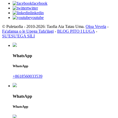
facebook
twitter
linkedin
youtube
© Puletaofia - 2010-2026: Taofia Aia Tatau Uma.
Oloa Vevela
-
Fa'afanua o le Upega Tafa'ilagi
-
BLOG PITO I LUGA
-
SU'ESU'EGA SILI
WhatsApp
WhatsApp
+8618560033539
WhatsApp
WhatsApp