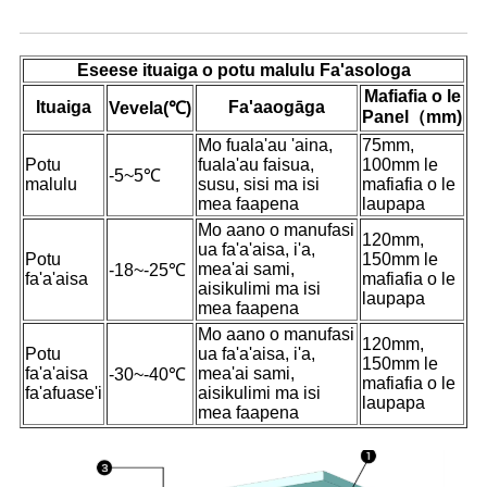
Fa'amatalaga o Oloa
Eseese ituaiga o potu malulu Fa'asologa
Mafiafia o le
Ituaiga
Fa'aaogāga
Vevela
(℃)
Panel（mm)
Mo fuala'au 'aina,
75mm,
Potu
fuala'au faisua,
100mm le
-5~5℃
malulu
susu, sisi ma isi
mafiafia o le
mea faapena
laupapa
Mo aano o manufasi
120mm,
ua fa'a'aisa, i'a,
Potu
150mm le
mea'ai sami,
-18~-25℃
fa'a'aisa
mafiafia o le
aisikulimi ma isi
laupapa
mea faapena
Mo aano o manufasi
120mm,
Potu
ua fa'a'aisa, i'a,
150mm le
fa'a'aisa
mea'ai sami,
-30~-40℃
mafiafia o le
fa'afuase'i
aisikulimi ma isi
laupapa
mea faapena