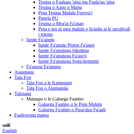
Teuina o Fualaau 'aina ma Fuala'au 'aina
Teuina o Aano o Manu
Potu Teuina Malulu Feavea'i
Panela PU
Teuina o Mea'ai Fa'asao
Potu e teu ai mea malulu e fa'aalia ai le savalivali
i totonu
Iunite Fa'aputu
Iunite Fa'aputu Piston Fa'atasi
Iunite Fa'aputuga Sikulima
Iunite Fa'aputuga Fa'ase'e
Iunite Fa'aputuga Semi-hermetic
Fa'asusu Fa'apuna
Auaunaga
Tala Fou
Tala Fou a le Kamupani
Tala Fou o Alamanuia
Talosaga
Mataupu o le Galuega Faatino
Galuega Faatino o le Potu Malulu
Galuega Fa'atino o Pusa'aisa Fa'aali
Faafesootai matou
saili
English