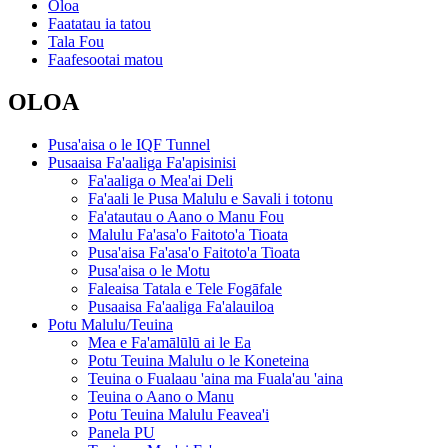
Oloa
Faatatau ia tatou
Tala Fou
Faafesootai matou
OLOA
Pusa'aisa o le IQF Tunnel
Pusaaisa Fa'aaliga Fa'apisinisi
Fa'aaliga o Mea'ai Deli
Fa'aali le Pusa Malulu e Savali i totonu
Fa'atautau o Aano o Manu Fou
Malulu Fa'asa'o Faitoto'a Tioata
Pusa'aisa Fa'asa'o Faitoto'a Tioata
Pusa'aisa o le Motu
Faleaisa Tatala e Tele Fogāfale
Pusaaisa Fa'aaliga Fa'alauiloa
Potu Malulu/Teuina
Mea e Fa'amālūlū ai le Ea
Potu Teuina Malulu o le Koneteina
Teuina o Fualaau 'aina ma Fuala'au 'aina
Teuina o Aano o Manu
Potu Teuina Malulu Feavea'i
Panela PU