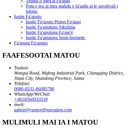
Teuina o Mea'ai Fa'asao
Potu e teu ai mea malulu e fa'aalia ai le savalivali i
totonu
Iunite Fa'aputu
Iunite Fa'aputu Piston Fa'atasi
Iunite Fa'aputuga Sikulima
Iunite Fa'aputuga Fa'ase'e
Iunite Fa'aputuga Semi-hermetic
Fa'asusu Fa'apuna
FAAFESOOTAI MATOU
Tuatusi:
Wangui Road, Wufeng Industrial Park, Changqing District,
Jinan City, Shandong Province, Saina
Telefoni:
0086-0531-86085786
WhatsApp/WeChat:
+8618560033539
imeli:
admin@runterefrigeration.com
MULIMULI MAI IA I MATOU