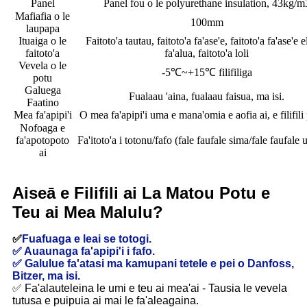
Panel
Panel fou o le polyurethane insulation, 43kg/m
Mafiafia o le
100mm
laupapa
Ituaiga o le
Faitoto'a tautau, faitoto'a fa'ase'e, faitoto'a fa'ase'e e
faitoto'a
fa'alua, faitoto'a loli
Vevela o le
-5℃~+15℃ filifiliga
potu
Galuega
Fualaau 'aina, fualaau faisua, ma isi.
Faatino
Mea fa'apipi'i
O mea fa'apipi'i uma e mana'omia e aofia ai, e filifili 
Nofoaga e
fa'apotopoto
Fa'itoto'a i totonu/fafo (fale faufale sima/fale faufale
ai
Aiseā e Filifili ai La Matou Potu e
Teu ai Mea Malulu?
✅
Fuafuaga e leai se totogi.
✅ Auaunaga fa'apipi'i i fafo.
✅ Galulue fa'atasi ma kamupani tetele e pei o Danfoss,
Bitzer, ma isi.
✅ Fa'alauteleina le umi e teu ai mea'ai - Tausia le vevela
tutusa e puipuia ai mai le fa'aleagaina.