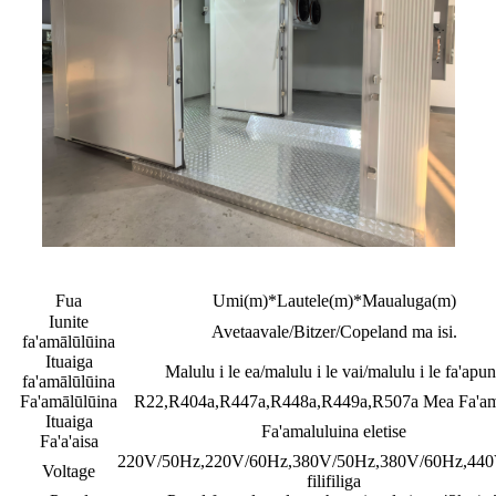
Fua
Umi(m)*Lautele(m)*Maualuga(m)
Iunite
Avetaavale/Bitzer/Copeland ma isi.
fa'amālūlūina
Ituaiga
Malulu i le ea/malulu i le vai/malulu i le fa'apu
fa'amālūlūina
Fa'amālūlūina
R22,R404a,R447a,R448a,R449a,R507a Mea Fa'am
Ituaiga
Fa'amaluluina eletise
Fa'a'aisa
220V/50Hz,220V/60Hz,380V/50Hz,380V/60Hz,44
Voltage
filifiliga