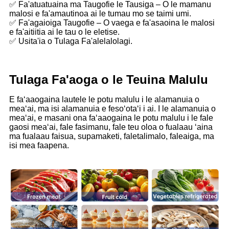
✅ Fa'atuatuaina ma Taugofie le Tausiga – O le mamanu
malosi e fa'amautinoa ai le tumau mo se taimi umi.
✅ Fa'agaioiga Taugofie – O vaega e fa'asaoina le malosi
e fa'aitiitia ai le tau o le eletise.
✅ Usita'ia o Tulaga Fa'alelalolagi.
Tulaga Fa'aoga o le Teuina Malulu
E faʻaaogaina lautele le potu malulu i le alamanuia o
meaʻai, ma isi alamanuia e fesoʻotaʻi i ai. I le alamanuia o
meaʻai, e masani ona faʻaaogaina le potu malulu i le fale
gaosi meaʻai, fale fasimanu, fale teu oloa o fualaau ʻaina
ma fualaau faisua, supamaketi, faletalimalo, faleaiga, ma
isi mea faapena.