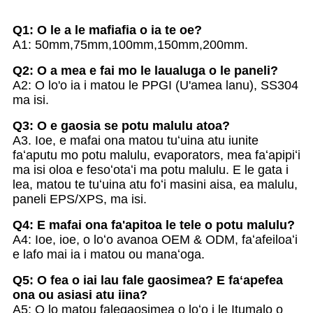
Q1: O le a le mafiafia o ia te oe?
A1: 50mm,75mm,100mm,150mm,200mm.
Q2: O a mea e fai mo le laualuga o le paneli?
A2: O lo'o ia i matou le PPGI (U'amea lanu), SS304
ma isi.
Q3: O e gaosia se potu malulu atoa?
A3. Ioe, e mafai ona matou tuʻuina atu iunite
faʻaputu mo potu malulu, evaporators, mea faʻapipiʻi
ma isi oloa e fesoʻotaʻi ma potu malulu. E le gata i
lea, matou te tuʻuina atu foʻi masini aisa, ea malulu,
paneli EPS/XPS, ma isi.
Q4: E mafai ona fa'apitoa le tele o potu malulu?
A4: Ioe, ioe, o loʻo avanoa OEM & ODM, faʻafeiloaʻi
e lafo mai ia i matou ou manaʻoga.
Q5: O fea o iai lau fale gaosimea? E faʻapefea
ona ou asiasi atu iina?
A5: O lo matou falegaosimea o loʻo i le Itumalo o