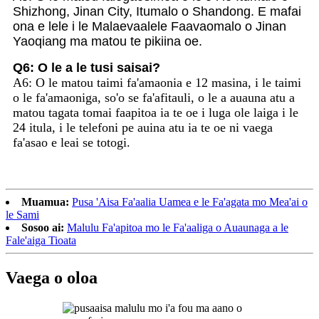
Shizhong, Jinan City, Itumalo o Shandong. E mafai
ona e lele i le Malaevaalele Faavaomalo o Jinan
Yaoqiang ma matou te pikiina oe.
Q6: O le a le tusi saisai?
A6: O le matou taimi fa'amaonia e 12 masina, i le taimi
o le fa'amaoniga, so'o se fa'afitauli, o le a auauna atu a
matou tagata tomai faapitoa ia te oe i luga ole laiga i le
24 itula, i le telefoni pe auina atu ia te oe ni vaega
fa'asao e leai se totogi.
Muamua:
Pusa 'Aisa Fa'aalia Uamea e le Fa'agata mo Mea'ai o
le Sami
Sosoo ai:
Malulu Fa'apitoa mo le Fa'aaliga o Auaunaga a le
Fale'aiga Tioata
Vaega o oloa