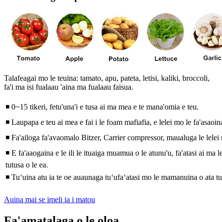
Talafeagai mo le teuina: tamato, apu, pateta, letisi, kaliki, broccoli,
fa'i ma isi fualaau 'aina ma fualaau faisua.
◾ 0~15 tikeri, fetu'una'i e tusa ai ma mea e te mana'omia e teu.
◾ Laupapa e teu ai mea e fai i le foam mafiafia, e lelei mo le fa'asaoin
◾ Fa'ailoga fa'avaomalo Bitzer, Carrier compressor, maualuga le lelei 
◾ E fa'aaogaina e le ili le ituaiga muamua o le atunu'u, fa'atasi ai ma le
tutusa o le ea.
◾ Tuʻuina atu ia te oe auaunaga tuʻufaʻatasi mo le mamanuina o ata tu
Auina mai se imeli ia i matou
Fa'amatalaga o le oloa