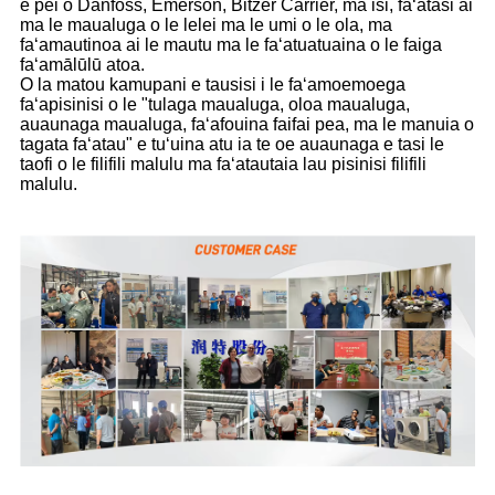
e pei o Danfoss, Emerson, Bitzer Carrier, ma isi, faʻatasi ai
ma le maualuga o le lelei ma le umi o le ola, ma
faʻamautinoa ai le mautu ma le faʻatuatuaina o le faiga
faʻamālūlū atoa.
O la matou kamupani e tausisi i le faʻamoemoega
faʻapisinisi o le "tulaga maualuga, oloa maualuga,
auaunaga maualuga, faʻafouina faifai pea, ma le manuia o
tagata faʻatau" e tuʻuina atu ia te oe auaunaga e tasi le
taofi o le filifili malulu ma faʻatautaia lau pisinisi filifili
malulu.