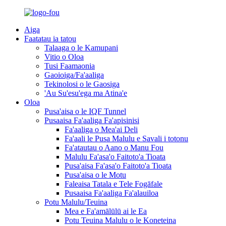
Aiga
Faatatau ia tatou
Talaaga o le Kamupani
Vitio o Oloa
Tusi Faamaonia
Gaoioiga/Fa'aaliga
Tekinolosi o le Gaosiga
'Au Su'esu'ega ma Atina'e
Oloa
Pusa'aisa o le IQF Tunnel
Pusaaisa Fa'aaliga Fa'apisinisi
Fa'aaliga o Mea'ai Deli
Fa'aali le Pusa Malulu e Savali i totonu
Fa'atautau o Aano o Manu Fou
Malulu Fa'asa'o Faitoto'a Tioata
Pusa'aisa Fa'asa'o Faitoto'a Tioata
Pusa'aisa o le Motu
Faleaisa Tatala e Tele Fogāfale
Pusaaisa Fa'aaliga Fa'alauiloa
Potu Malulu/Teuina
Mea e Fa'amālūlū ai le Ea
Potu Teuina Malulu o le Koneteina