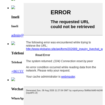
Imeli
Imeli
admin@runterefrigeration.com
Telefoni
Telefoni
+8613335141424
Wechat
WhatsApp